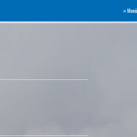
≡ Menü