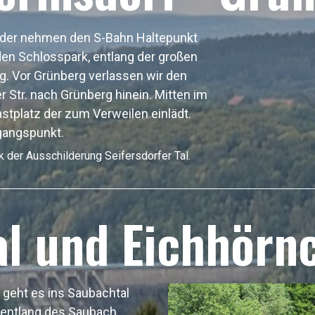
oder nehmen den S-Bahn Haltepunkt
en Schlosspark, entlang der großen
g. Vor Grünberg verlassen wir den
 Str. nach Grünberg hinein. Mitten im
astplatz der zum Verweilen einlädt.
gangspunkt.
k der Ausschilderung Seifersdorfer Tal.
l und Eichhörn
geht es ins Saubachtal
entlang des Saubach,