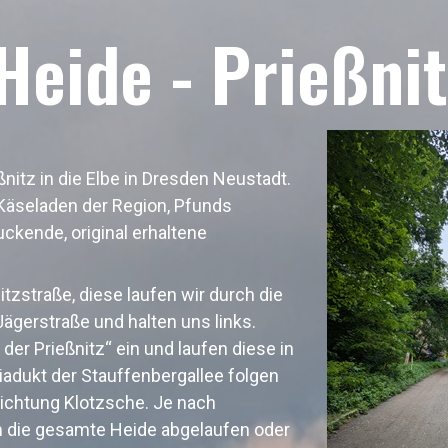
Heide - Prießni
nitz in die Elbe in Dresden Neustadt.
Käseladen der Region, Pfunds
ckende, original erhaltene
itzstraße, diese laufen wir durch die
ägerstraße und halten uns links.
der Prießnitz“ ein und laufen diese in
iadukt der Stauffenbergallee folgen
ichtung Klotzsche. Je nach
ch die gesamte Heide abgelaufen oder