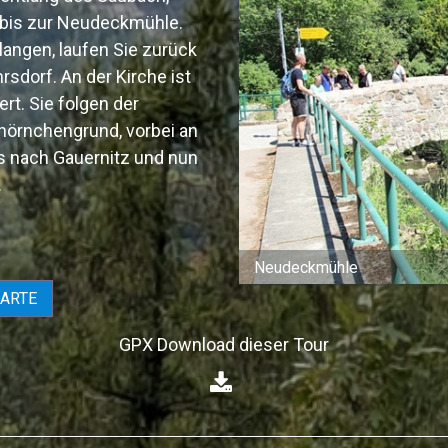
bis zur Neudeckmühle.
angen, laufen Sie zurück
sdorf. An der Kirche ist
t. Sie folgen der
hörnchengrund, vorbei an
s nach Gauernitz und nun
.
Miniaturmühle - Schulzemü
KARTE
GPX Download dieser Tour
⁣