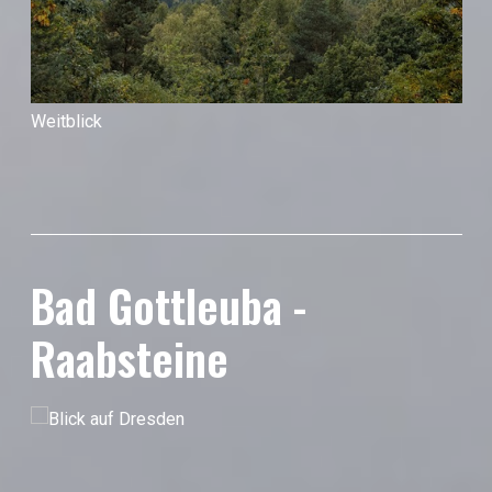
Weitblick
Bad Gottleuba -
Raabsteine