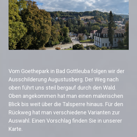
Vom Goethepark in Bad Gottleuba folgen wir der
Ausschilderung Augustusberg. Der Weg nach
oben führt uns steil bergauf durch den Wald.
Oben angekommen hat man einen malerischen
Blick bis weit über die Talsperre hinaus. Für den
Rückweg hat man verschiedene Varianten zur
Auswahl. Einen Vorschlag finden Sie in unserer
Karte.