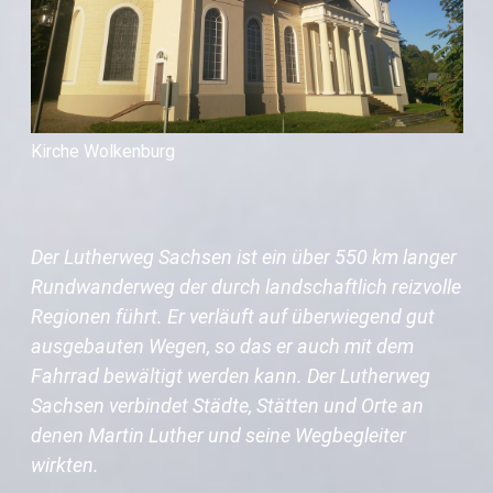
Kirche Wolkenburg
Der Lutherweg Sachsen ist ein über 550 km langer
Rundwanderweg der durch landschaftlich reizvolle
Regionen führt. Er verläuft auf überwiegend gut
ausgebauten Wegen, so das er auch mit dem
Fahrrad bewältigt werden kann. Der Lutherweg
Sachsen verbindet Städte, Stätten und Orte an
denen Martin Luther und seine Wegbegleiter
wirkten.