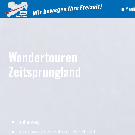
≡ Menü
Wandertouren
Zeitsprungland
Lutherweg
Jakobsweg Schneeberg - Hirschfeld