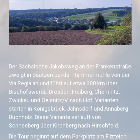
Der Sächsische Jakobsweg an der Frankenstraße
zweigt in Bautzen bei der Hammermühle von der
Via Regia ab und führt auf etwa 300 km über
Bischofswerda, Dresden, Freiberg, Chemnitz,
Zwickau und Oelsnitz/V. nach Hof. Varianten
starten in Königsbrück, Jahnsdorf und Annaberg
Buchholz. Diese Variante verläuft von
Schneeberg über Kirchberg nach Hirschfeld.
Die Tour beginnt auf dem Parkplatz am Filzteich.