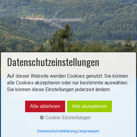
Datenschutzeinstellungen
Auf dieser Website werden Cookies genutzt. Sie können
alle Cookies akzeptieren oder nur bestimmte auswählen.
Sie können diese Einstellungen jederzeit ändern.
Alle ablehnen
Alle akzeptieren
Cookie-Einstellungen
Startseite
Kontakt
Impressum
© 2025 aktiv durch Sachsen
Datenschutzerklärung
|
Impressum